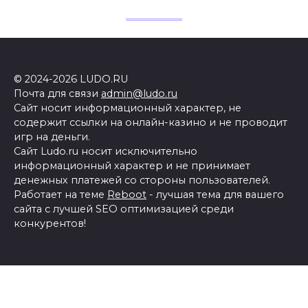
© 2024-2026 LUDO.RU
Почта для связи
admin@ludo.ru
Сайт носит информационный характер, не
содержит ссылки на онлайн-казино и не проводит
игр на деньги.
Сайт Ludo.ru носит исключительно
информационный характер и не принимает
денежных платежей со стороны пользователей.
Работает на теме
Reboot
- лучшая тема для вашего
сайта с лучшей SEO оптимизацией среди
конкурентов!