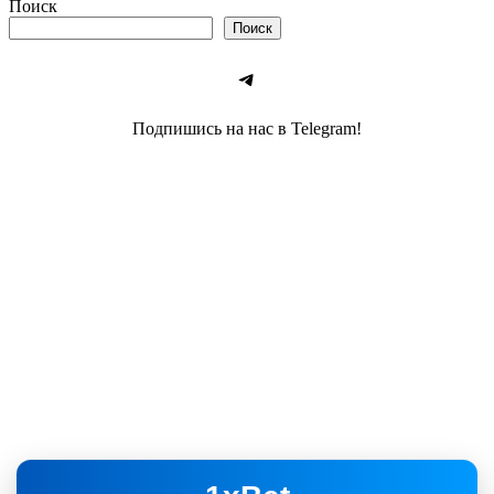
Поиск
Поиск
Telegram
Подпишись на нас в Telegram!