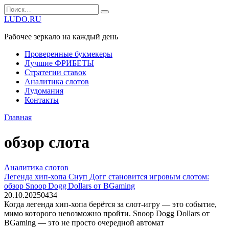
Перейти
Search
к
for:
LUDO.RU
содержанию
Рабочее зеркало на каждый день
Проверенные букмекеры
Лучшие ФРИБЕТЫ
Стратегии ставок
Аналитика слотов
Лудомания
Контакты
Главная
обзор слота
Аналитика слотов
Легенда хип-хопа Снуп Догг становится игровым слотом:
обзор Snoop Dogg Dollars от BGaming
20.10.2025
0
434
Когда легенда хип-хопа берётся за слот-игру — это событие,
мимо которого невозможно пройти. Snoop Dogg Dollars от
BGaming — это не просто очередной автомат