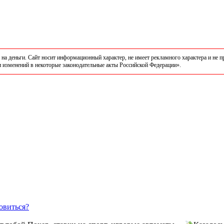
ы на деньги. Сайт носит информационный характер, не имеет рекламного характера и не 
и изменений в некоторые законодательные акты Российской Федерации».
новиться?