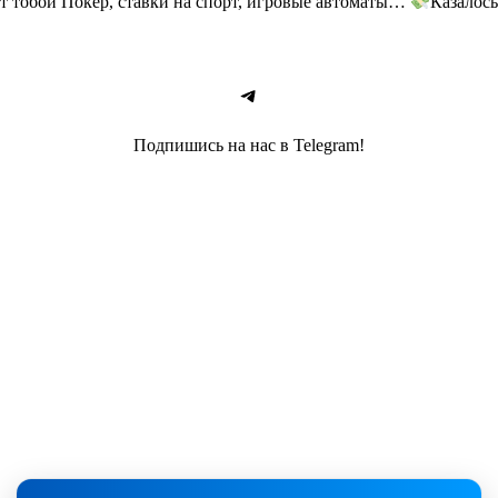
ют тобой Покер, ставки на спорт, игровые автоматы…
Казалось
Telegram
Подпишись на нас в Telegram!