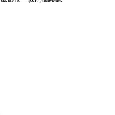
 бы, всё это — просто развлечение.