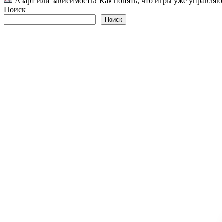
Азарт или зависимость? Как понять, что игры уже управля
Поиск
Поиск